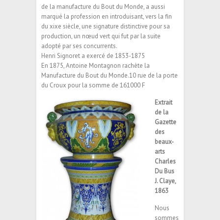
de la manufacture du Bout du Monde, a aussi
marqué la profession en introduisant, vers la fin
du xixe siècle, une signature distinctive pour sa
production, un nœud vert qui fut par la suite
adopté par ses concurrents.
Henri Signoret a exercé de 1853-1875
En 1875, Antoine Montagnon rachète la
Manufacture du Bout du Monde.10 rue de la porte
du Croux pour la somme de 161000 F
Extrait
de la
Gazette
des
beaux-
arts
Charles
Du Bus
J. Claye,
1863
Nous
sommes