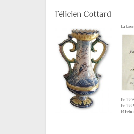
Félicien Cottard
La faïe
En 1908
En 1926
M Félici